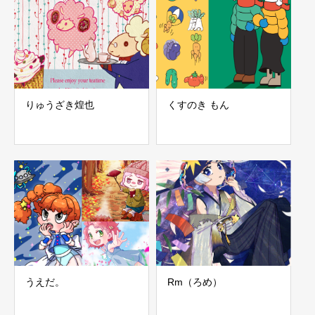
りゅうざき煌也
くすのき もん
うえだ。
Rm（ろめ）