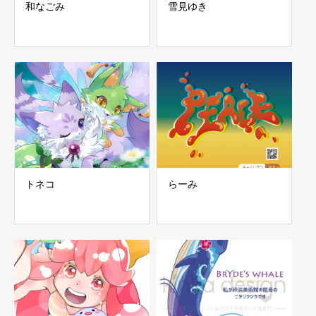
和なごみ
雪見ゆき
トネコ
らーみ