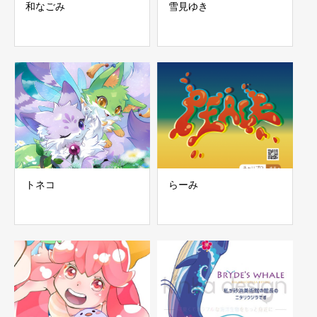
和なごみ
雪見ゆき
トネコ
らーみ