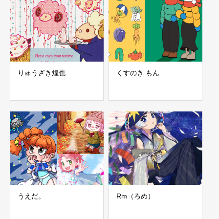
りゅうざき煌也
くすのき もん
うえだ。
Rm（ろめ）